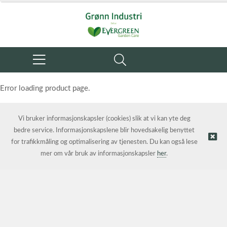
Error loading product page.
Object reference not set to an instance of an object.
Vi bruker informasjonskapsler (cookies) slik at vi kan yte deg
bedre service. Informasjonskapslene blir hovedsakelig benyttet
for trafikkmåling og optimalisering av tjenesten. Du kan også lese
mer om vår bruk av informasjonskapsler
her
.
© Grønn Industri AS | Nettbutikk levert av
Kréatif AS