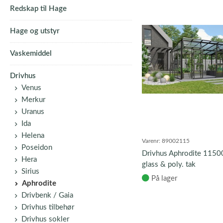
Redskap til Hage
Hage og utstyr
Vaskemiddel
Drivhus
Venus
Merkur
Uranus
Ida
Helena
Varenr:
89002115
Poseidon
Drivhus Aphrodite 11500
Hera
glass & poly. tak
Sirius
På lager
Aphrodite
Drivbenk / Gaia
Drivhus tilbehør
Drivhus sokler