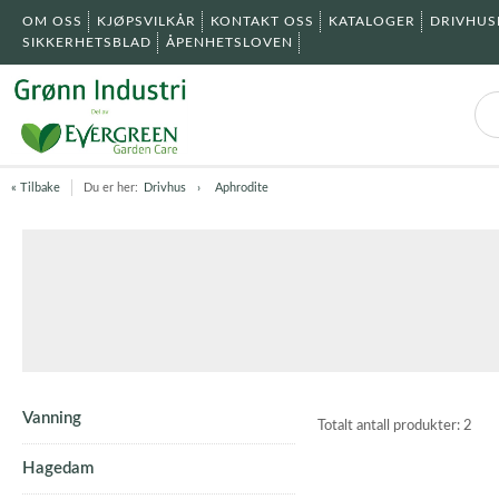
OM OSS
KJØPSVILKÅR
KONTAKT OSS
KATALOGER
DRIVHU
SIKKERHETSBLAD
ÅPENHETSLOVEN
« Tilbake
Du er her:
Drivhus
Aphrodite
Vanning
Totalt antall produkter:
2
Hagedam