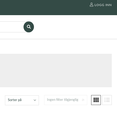
LOGG INN
Ingen filter tilgjenglig
Sorter på