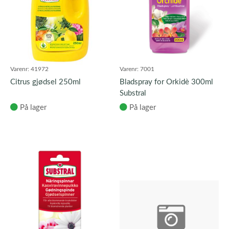
Varenr:
41972
Varenr:
7001
Citrus gjødsel 250ml
Bladspray for Orkidè 300ml
Substral
På lager
På lager