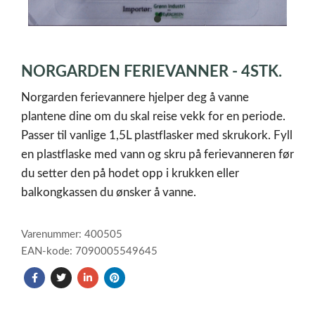
item
0
Item
1
NORGARDEN FERIEVANNER - 4STK.
of
1
Norgarden ferievannere hjelper deg å vanne
plantene dine om du skal reise vekk for en periode.
Passer til vanlige 1,5L plastflasker med skrukork. Fyll
en plastflaske med vann og skru på ferievanneren før
du setter den på hodet opp i krukken eller
balkongkassen du ønsker å vanne.
Varenummer: 400505
EAN-kode: 7090005549645