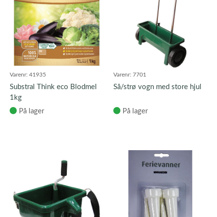
Varenr:
41935
Varenr:
7701
Substral Think eco Blodmel
Så/strø vogn med store hjul
1kg
På lager
På lager