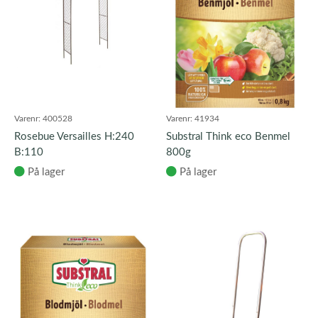
Varenr:
400528
Varenr:
41934
Rosebue Versailles H:240
Substral Think eco Benmel
B:110
800g
På lager
På lager