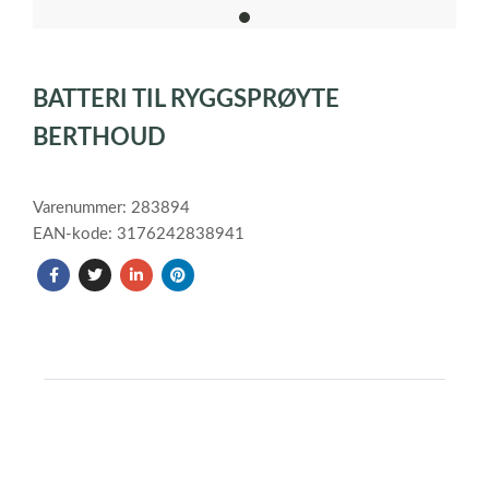
item
0
Item
1
BATTERI TIL RYGGSPRØYTE
of
1
BERTHOUD
Varenummer: 283894
EAN-kode: 3176242838941