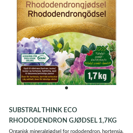
item
0
Item
1
SUBSTRAL THINK ECO
of
1
RHODODENDRON GJØDSEL 1,7KG
Organisk mineralgjødsel for rododendron, hortensia,