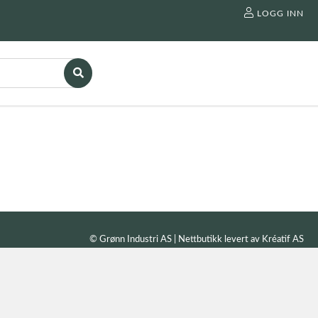
LOGG INN
© Grønn Industri AS | Nettbutikk levert av
Kréatif AS