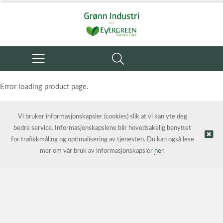
Error loading product page.
Object reference not set to an instance of an object.
Vi bruker informasjonskapsler (cookies) slik at vi kan yte deg
bedre service. Informasjonskapslene blir hovedsakelig benyttet
for trafikkmåling og optimalisering av tjenesten. Du kan også lese
mer om vår bruk av informasjonskapsler
her
.
© Grønn Industri AS | Nettbutikk levert av
Kréatif AS