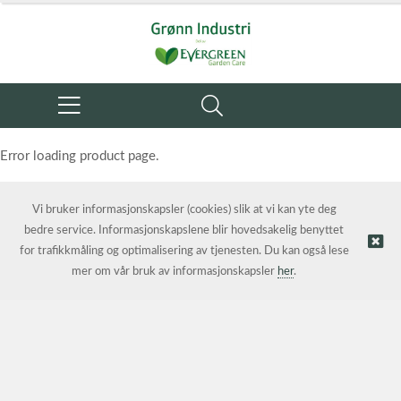
Error loading product page.
Object reference not set to an instance of an object.
Vi bruker informasjonskapsler (cookies) slik at vi kan yte deg
bedre service. Informasjonskapslene blir hovedsakelig benyttet
for trafikkmåling og optimalisering av tjenesten. Du kan også lese
mer om vår bruk av informasjonskapsler
her
.
© Grønn Industri AS | Nettbutikk levert av
Kréatif AS