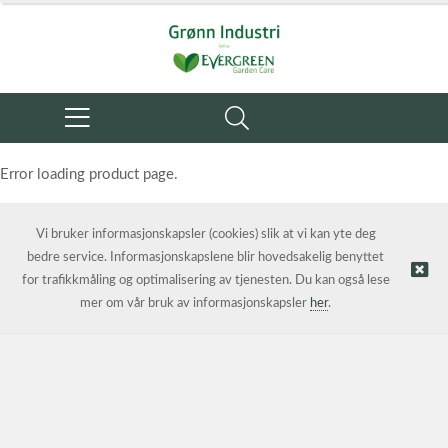
Error loading product page.
Object reference not set to an instance of an object.
Vi bruker informasjonskapsler (cookies) slik at vi kan yte deg
bedre service. Informasjonskapslene blir hovedsakelig benyttet
for trafikkmåling og optimalisering av tjenesten. Du kan også lese
mer om vår bruk av informasjonskapsler
her
.
© Grønn Industri AS | Nettbutikk levert av
Kréatif AS