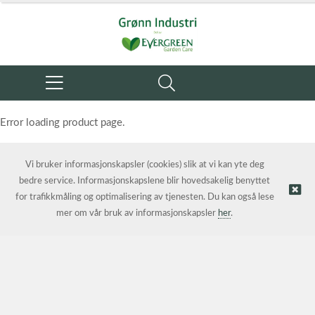
Error loading product page.
Object reference not set to an instance of an object.
Vi bruker informasjonskapsler (cookies) slik at vi kan yte deg
bedre service. Informasjonskapslene blir hovedsakelig benyttet
for trafikkmåling og optimalisering av tjenesten. Du kan også lese
mer om vår bruk av informasjonskapsler
her
.
© Grønn Industri AS | Nettbutikk levert av
Kréatif AS