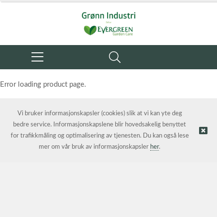
Error loading product page.
Object reference not set to an instance of an object.
Vi bruker informasjonskapsler (cookies) slik at vi kan yte deg
bedre service. Informasjonskapslene blir hovedsakelig benyttet
for trafikkmåling og optimalisering av tjenesten. Du kan også lese
mer om vår bruk av informasjonskapsler
her
.
© Grønn Industri AS | Nettbutikk levert av
Kréatif AS