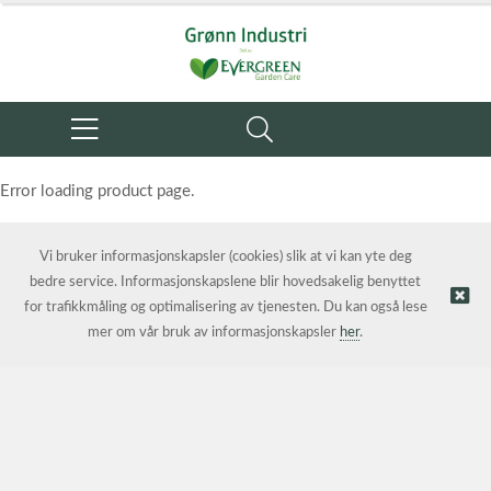
Error loading product page.
Object reference not set to an instance of an object.
Vi bruker informasjonskapsler (cookies) slik at vi kan yte deg
bedre service. Informasjonskapslene blir hovedsakelig benyttet
for trafikkmåling og optimalisering av tjenesten. Du kan også lese
mer om vår bruk av informasjonskapsler
her
.
© Grønn Industri AS | Nettbutikk levert av
Kréatif AS