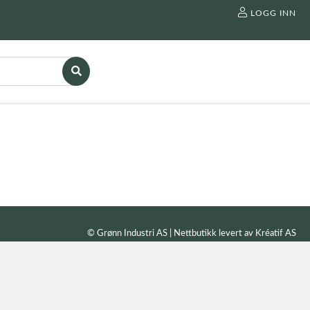
LOGG INN
© Grønn Industri AS | Nettbutikk levert av
Kréatif AS