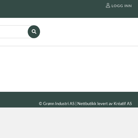
LOGG INN
© Grønn Industri AS | Nettbutikk levert av
Kréatif AS