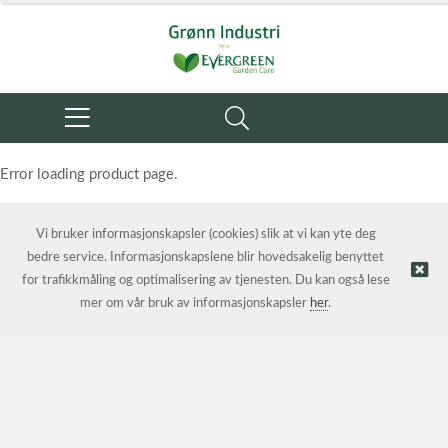
Error loading product page.
Object reference not set to an instance of an object.
Vi bruker informasjonskapsler (cookies) slik at vi kan yte deg
bedre service. Informasjonskapslene blir hovedsakelig benyttet
for trafikkmåling og optimalisering av tjenesten. Du kan også lese
mer om vår bruk av informasjonskapsler
her
.
© Grønn Industri AS | Nettbutikk levert av
Kréatif AS