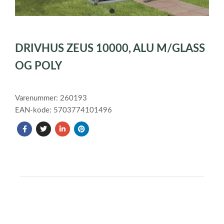
item
0
Item
1
DRIVHUS ZEUS 10000, ALU M/GLASS
of
1
OG POLY
Varenummer: 260193
EAN-kode: 5703774101496