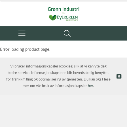
Error loading product page.
Object reference not set to an instance of an object.
Vi bruker informasjonskapsler (cookies) slik at vi kan yte deg
bedre service. Informasjonskapslene blir hovedsakelig benyttet
for trafikkmåling og optimalisering av tjenesten. Du kan også lese
mer om vår bruk av informasjonskapsler
her
.
© Grønn Industri AS | Nettbutikk levert av
Kréatif AS