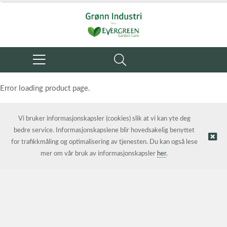
Error loading product page.
Object reference not set to an instance of an object.
Vi bruker informasjonskapsler (cookies) slik at vi kan yte deg
bedre service. Informasjonskapslene blir hovedsakelig benyttet
for trafikkmåling og optimalisering av tjenesten. Du kan også lese
mer om vår bruk av informasjonskapsler
her
.
© Grønn Industri AS | Nettbutikk levert av
Kréatif AS