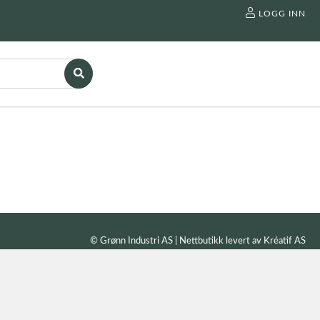
LOGG INN
© Grønn Industri AS | Nettbutikk levert av
Kréatif AS