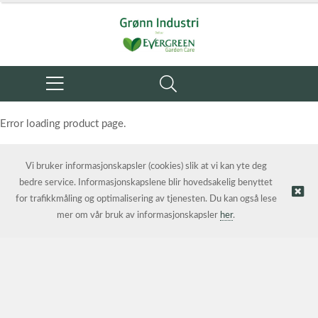
Error loading product page.
Object reference not set to an instance of an object.
Vi bruker informasjonskapsler (cookies) slik at vi kan yte deg
bedre service. Informasjonskapslene blir hovedsakelig benyttet
for trafikkmåling og optimalisering av tjenesten. Du kan også lese
mer om vår bruk av informasjonskapsler
her
.
© Grønn Industri AS | Nettbutikk levert av
Kréatif AS