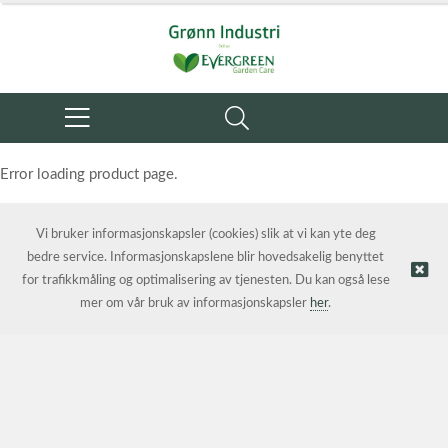
Error loading product page.
Object reference not set to an instance of an object.
Vi bruker informasjonskapsler (cookies) slik at vi kan yte deg
bedre service. Informasjonskapslene blir hovedsakelig benyttet
for trafikkmåling og optimalisering av tjenesten. Du kan også lese
mer om vår bruk av informasjonskapsler
her
.
© Grønn Industri AS | Nettbutikk levert av
Kréatif AS