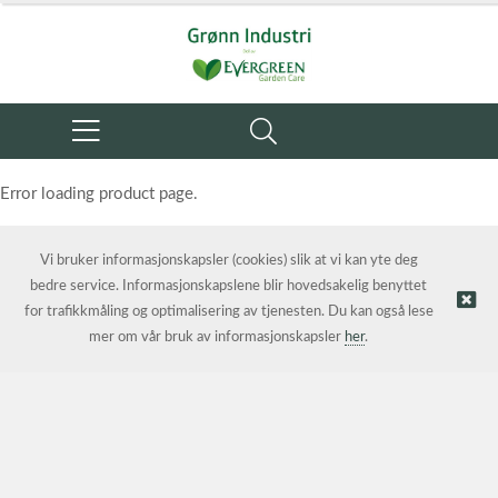
Error loading product page.
Object reference not set to an instance of an object.
Vi bruker informasjonskapsler (cookies) slik at vi kan yte deg
bedre service. Informasjonskapslene blir hovedsakelig benyttet
for trafikkmåling og optimalisering av tjenesten. Du kan også lese
mer om vår bruk av informasjonskapsler
her
.
© Grønn Industri AS | Nettbutikk levert av
Kréatif AS