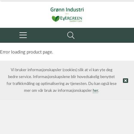
Error loading product page.
Object reference not set to an instance of an object.
Vi bruker informasjonskapsler (cookies) slik at vi kan yte deg
bedre service. Informasjonskapslene blir hovedsakelig benyttet
for trafikkmåling og optimalisering av tjenesten. Du kan også lese
mer om vår bruk av informasjonskapsler
her
.
© Grønn Industri AS | Nettbutikk levert av
Kréatif AS