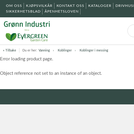
OM OSS
KJØPSVILKÅR
KONTAKT OSS
KATALOGER
DRIVHU
SIKKERHETSBLAD
ÅPENHETSLOVEN
« Tilbake
Du er her:
Vanning
Koblinger
Koblinger i messing
Error loading product page.
Object reference not set to an instance of an object.