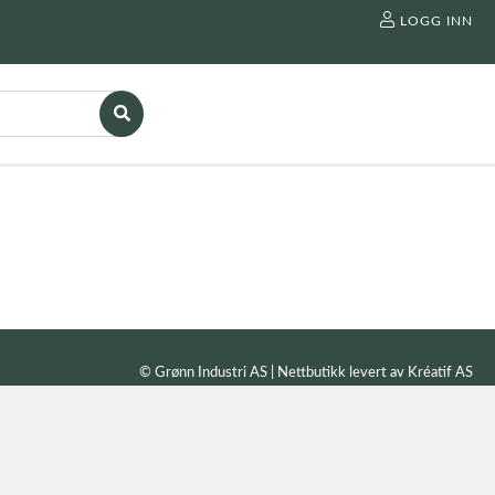
LOGG INN
© Grønn Industri AS | Nettbutikk levert av
Kréatif AS