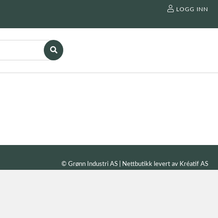
LOGG INN
© Grønn Industri AS | Nettbutikk levert av
Kréatif AS