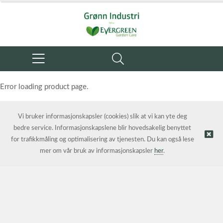
Error loading product page.
Object reference not set to an instance of an object.
Vi bruker informasjonskapsler (cookies) slik at vi kan yte deg
bedre service. Informasjonskapslene blir hovedsakelig benyttet
for trafikkmåling og optimalisering av tjenesten. Du kan også lese
mer om vår bruk av informasjonskapsler
her
.
© Grønn Industri AS | Nettbutikk levert av
Kréatif AS