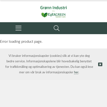
Error loading product page.
Object reference not set to an instance of an object.
Vi bruker informasjonskapsler (cookies) slik at vi kan yte deg
bedre service. Informasjonskapslene blir hovedsakelig benyttet
for trafikkmåling og optimalisering av tjenesten. Du kan også lese
mer om vår bruk av informasjonskapsler
her
.
© Grønn Industri AS | Nettbutikk levert av
Kréatif AS