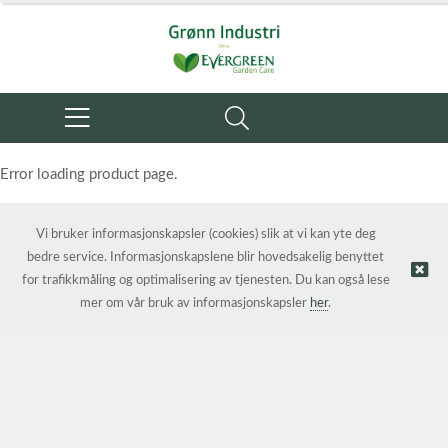
Error loading product page.
Object reference not set to an instance of an object.
Vi bruker informasjonskapsler (cookies) slik at vi kan yte deg
bedre service. Informasjonskapslene blir hovedsakelig benyttet
for trafikkmåling og optimalisering av tjenesten. Du kan også lese
mer om vår bruk av informasjonskapsler
her
.
© Grønn Industri AS | Nettbutikk levert av
Kréatif AS