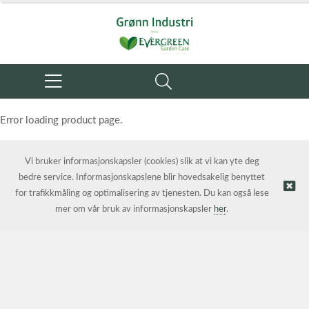
Error loading product page.
Object reference not set to an instance of an object.
Vi bruker informasjonskapsler (cookies) slik at vi kan yte deg
bedre service. Informasjonskapslene blir hovedsakelig benyttet
for trafikkmåling og optimalisering av tjenesten. Du kan også lese
mer om vår bruk av informasjonskapsler
her
.
© Grønn Industri AS | Nettbutikk levert av
Kréatif AS