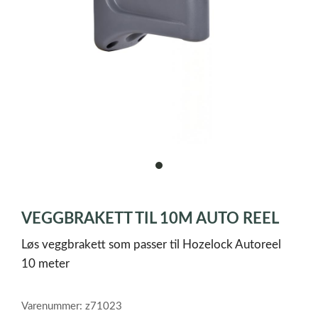
item
0
Item
1
VEGGBRAKETT TIL 10M AUTO REEL
of
1
Løs veggbrakett som passer til Hozelock Autoreel
10 meter
Varenummer: z71023