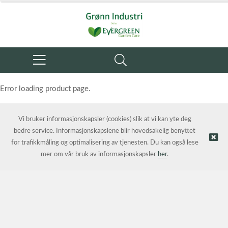
Error loading product page.
Object reference not set to an instance of an object.
Vi bruker informasjonskapsler (cookies) slik at vi kan yte deg
bedre service. Informasjonskapslene blir hovedsakelig benyttet
for trafikkmåling og optimalisering av tjenesten. Du kan også lese
mer om vår bruk av informasjonskapsler
her
.
© Grønn Industri AS | Nettbutikk levert av
Kréatif AS