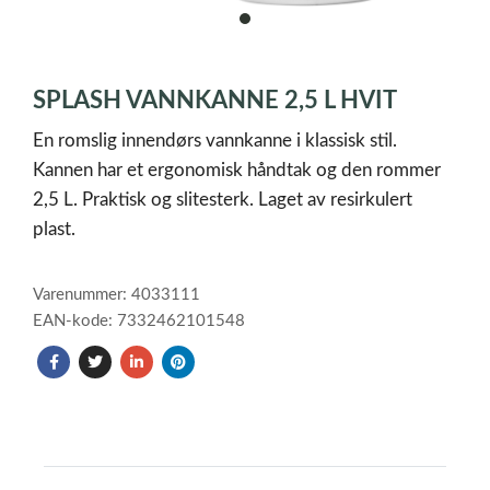
item
0
Item
1
SPLASH VANNKANNE 2,5 L HVIT
of
1
En romslig innendørs vannkanne i klassisk stil.
Kannen har et ergonomisk håndtak og den rommer
2,5 L. Praktisk og slitesterk. Laget av resirkulert
plast.
Varenummer: 4033111
EAN-kode: 7332462101548