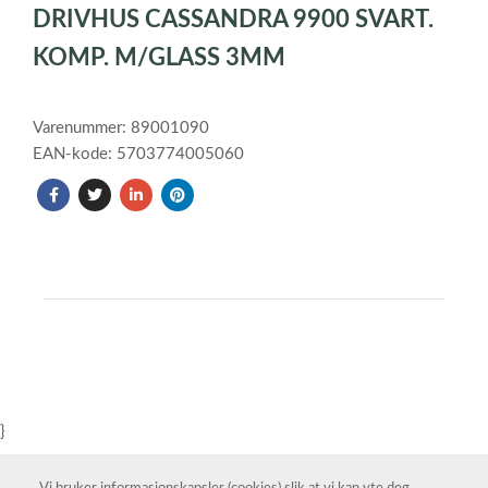
DRIVHUS CASSANDRA 9900 SVART.
of
1
KOMP. M/GLASS 3MM
Varenummer: 89001090
EAN-kode: 5703774005060
}