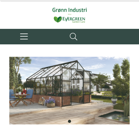
item
0
Item
1