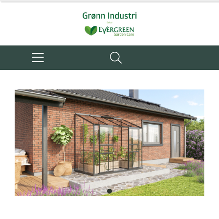
item
0
Item
1