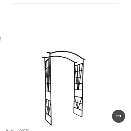
}
Varenr:
400281