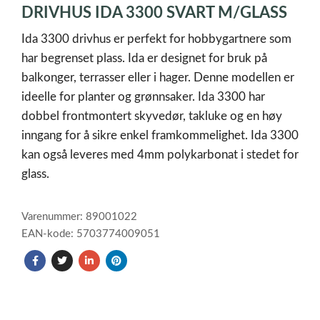
DRIVHUS IDA 3300 SVART M/GLASS
of
1
Ida 3300 drivhus er perfekt for hobbygartnere som
har begrenset plass. Ida er designet for bruk på
balkonger, terrasser eller i hager. Denne modellen er
ideelle for planter og grønnsaker. Ida 3300 har
dobbel frontmontert skyvedør, takluke og en høy
inngang for å sikre enkel framkommelighet. Ida 3300
kan også leveres med 4mm polykarbonat i stedet for
glass.
Varenummer: 89001022
EAN-kode: 5703774009051