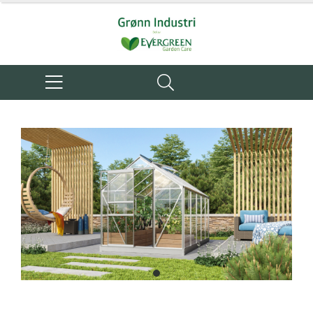
item
0
Item
1