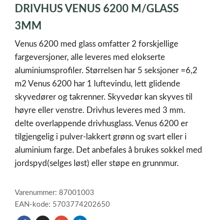
DRIVHUS VENUS 6200 M/GLASS
of
1
3MM
Venus 6200 med glass omfatter 2 forskjellige
fargeversjoner, alle leveres med elokserte
aluminiumsprofiler. Størrelsen har 5 seksjoner =6,2
m2 Venus 6200 har 1 luftevindu, lett glidende
skyvedører og takrenner. Skyvedør kan skyves til
høyre eller venstre. Drivhus leveres med 3 mm.
delte overlappende drivhusglass. Venus 6200 er
tilgjengelig i pulver-lakkert grønn og svart eller i
aluminium farge. Det anbefales å brukes sokkel med
jordspyd(selges løst) eller støpe en grunnmur.
Varenummer: 87001003
EAN-kode: 5703774202650