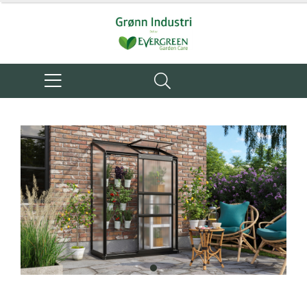
item
0
Item
1