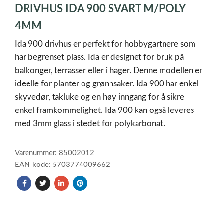
DRIVHUS IDA 900 SVART M/POLY
of
1
4MM
Ida 900 drivhus er perfekt for hobbygartnere som
har begrenset plass. Ida er designet for bruk på
balkonger, terrasser eller i hager. Denne modellen er
ideelle for planter og grønnsaker. Ida 900 har enkel
skyvedør, takluke og en høy inngang for å sikre
enkel framkommelighet. Ida 900 kan også leveres
med 3mm glass i stedet for polykarbonat.
Varenummer: 85002012
EAN-kode: 5703774009662