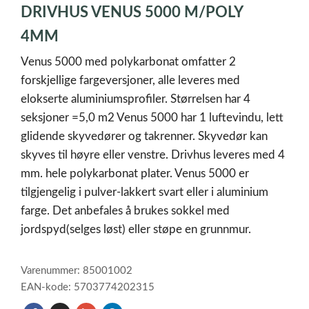
DRIVHUS VENUS 5000 M/POLY
of
1
4MM
Venus 5000 med polykarbonat omfatter 2
forskjellige fargeversjoner, alle leveres med
elokserte aluminiumsprofiler. Størrelsen har 4
seksjoner =5,0 m2 Venus 5000 har 1 luftevindu, lett
glidende skyvedører og takrenner. Skyvedør kan
skyves til høyre eller venstre. Drivhus leveres med 4
mm. hele polykarbonat plater. Venus 5000 er
tilgjengelig i pulver-lakkert svart eller i aluminium
farge. Det anbefales å brukes sokkel med
jordspyd(selges løst) eller støpe en grunnmur.
Varenummer: 85001002
EAN-kode: 5703774202315