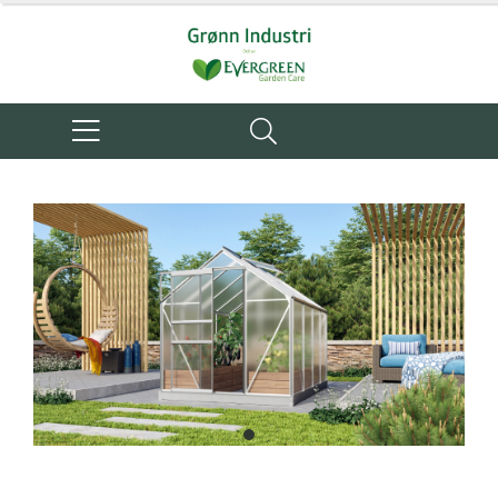
item
0
Item
1