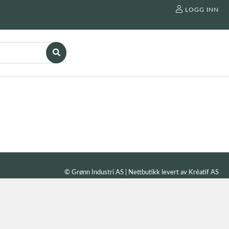
LOGG INN
© Grønn Industri AS | Nettbutikk levert av
Kréatif AS