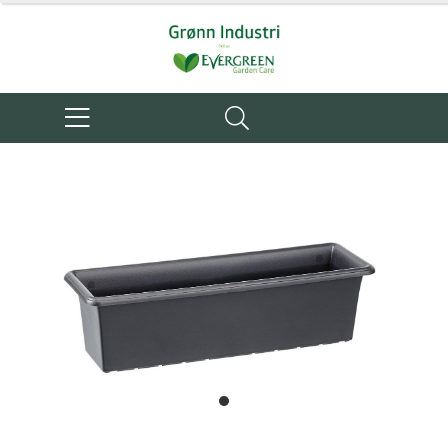
item
0
Item