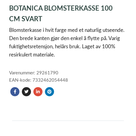
1
BOTANICA BLOMSTERKASSE 100
of
1
CM SVART
Blomsterkasse i hvit farge med et naturlig utseende.
Den brede kanten gjør den enkel å flytte på. Varig
fuktighetsretensjon, helårs bruk. Laget av 100%
resirkulert materiale.
Varenummer: 29261790
EAN-kode: 7332462054448