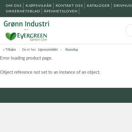
OM OSS
KJØPSVILKÅR
KONTAKT OSS
KATALOGER
DRIVHU
SIKKERHETSBLAD
ÅPENHETSLOVEN
« Tilbake
Du er her:
Ugressmiddel
Roundup
Error loading product page.
Object reference not set to an instance of an object.