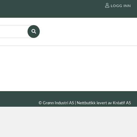
LOGG INN
© Grønn Industri AS | Nettbutikk levert av
Kréatif AS