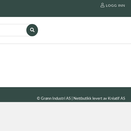
LOGG INN
© Grønn Industri AS | Nettbutikk levert av
Kréatif AS