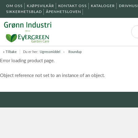
OM OSS
KJØPSVILKÅR
KONTAKT OSS
KATALOGER
DRIVHU
SIKKERHETSBLAD
ÅPENHETSLOVEN
« Tilbake
Du er her:
Ugressmiddel
Roundup
Error loading product page.
Object reference not set to an instance of an object.