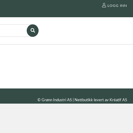
LOGG INN
© Grønn Industri AS | Nettbutikk levert av
Kréatif AS