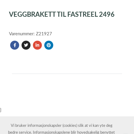
Item
1
VEGGBRAKETT TIL FASTREEL 2496
of
1
Varenummer: Z21927
}
Vi bruker informasjonskapsler (cookies) slik at vi kan yte deg
bedre service. Informasjonskapslene blir hovedsakelig benyttet