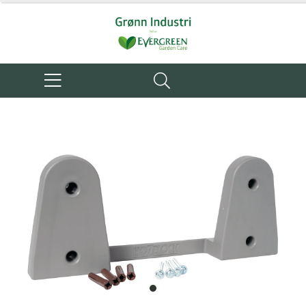
item
0