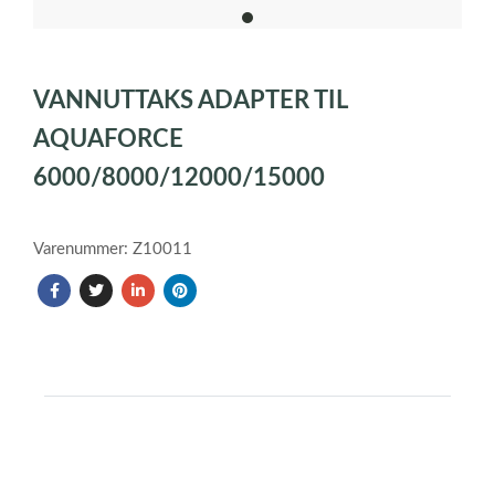
item
0
Item
1
VANNUTTAKS ADAPTER TIL
of
1
AQUAFORCE
6000/8000/12000/15000
Varenummer: Z10011