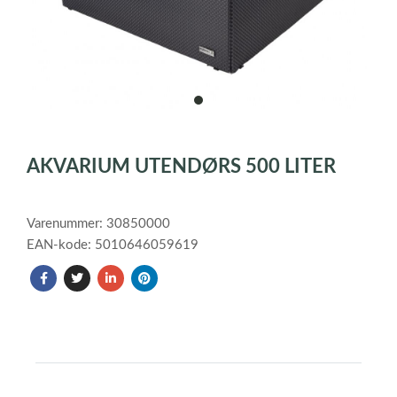
item
0
Item
1
AKVARIUM UTENDØRS 500 LITER
of
1
Varenummer: 30850000
EAN-kode: 5010646059619