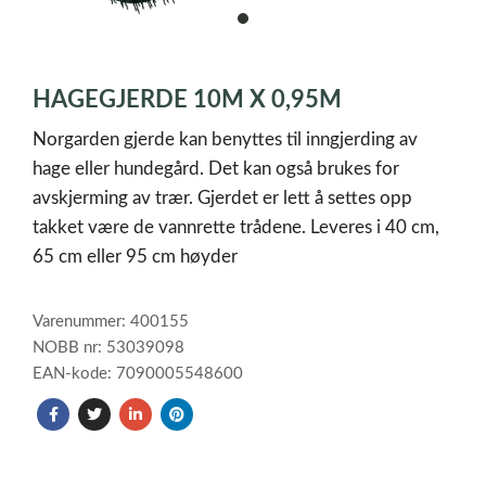
item
0
Item
1
HAGEGJERDE 10M X 0,95M
of
1
Norgarden gjerde kan benyttes til inngjerding av
hage eller hundegård. Det kan også brukes for
avskjerming av trær. Gjerdet er lett å settes opp
takket være de vannrette trådene. Leveres i 40 cm,
65 cm eller 95 cm høyder
Varenummer: 400155
NOBB nr: 53039098
EAN-kode: 7090005548600