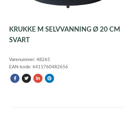
item
0
Item
1
KRUKKE M SELVVANNING Ø 20 CM
of
1
SVART
Varenummer: 48265
EAN-kode: 6411760482656