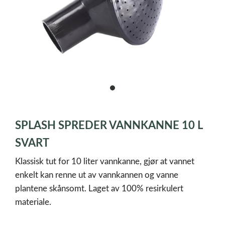
item
0
Item
1
SPLASH SPREDER VANNKANNE 10 L
of
1
SVART
Klassisk tut for 10 liter vannkanne, gjør at vannet
enkelt kan renne ut av vannkannen og vanne
plantene skånsomt. Laget av 100% resirkulert
materiale.